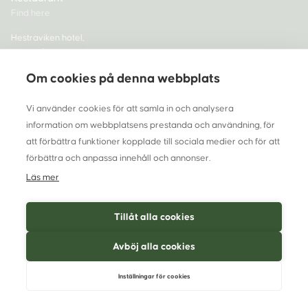
Find here
Hestraviken hotel,
spa and restaurant
335 72 Hestra
Om cookies på denna webbplats
Sweden
Tlf +46 370-33 68 00
Vi använder cookies för att samla in och analysera
information om webbplatsens prestanda och användning, för
info@hestraviken.se
att förbättra funktioner kopplade till sociala medier och för att
Org nr 556262-5565
förbättra och anpassa innehåll och annonser.
Läs mer
Tillåt alla cookies
Avböj alla cookies
© All rights reserved
Inställningar för cookies