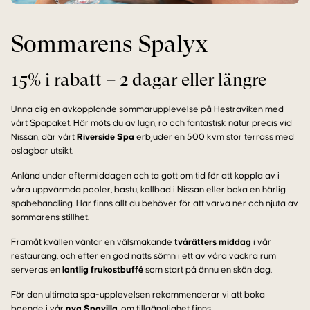
Sommarens Spalyx
15% i rabatt – 2 dagar eller längre
Unna dig en avkopplande sommarupplevelse på Hestraviken med
vårt Spapaket. Här möts du av lugn, ro och fantastisk natur precis vid
Nissan, där vårt
Riverside Spa
erbjuder en 500 kvm stor terrass med
oslagbar utsikt.
Anländ under eftermiddagen och ta gott om tid för att koppla av i
våra uppvärmda pooler, bastu, kallbad i Nissan eller boka en härlig
spabehandling. Här finns allt du behöver för att varva ner och njuta av
sommarens stillhet.
Framåt kvällen väntar en välsmakande
tvårätters middag
i vår
restaurang, och efter en god natts sömn i ett av våra vackra rum
serveras en
lantlig frukostbuffé
som start på ännu en skön dag.
För den ultimata spa-upplevelsen rekommenderar vi att boka
boende i vår
nya Spavilla
, om tillgänglighet finns.