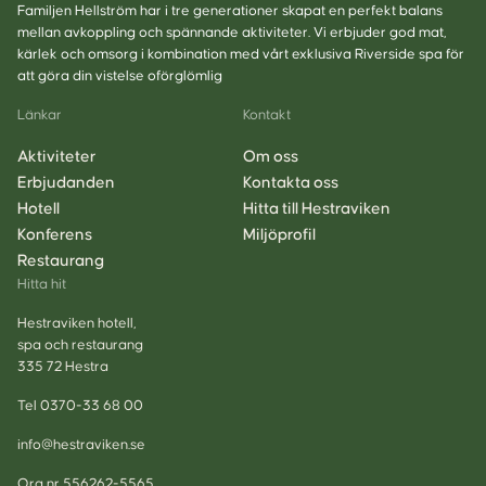
Familjen Hellström har i tre generationer skapat en perfekt balans
mellan avkoppling och spännande aktiviteter. Vi erbjuder god mat,
kärlek och omsorg i kombination med vårt exklusiva Riverside spa för
att göra din vistelse oförglömlig
Länkar
Kontakt
Aktiviteter
Om oss
Erbjudanden
Kontakta oss
Hotell
Hitta till Hestraviken
Konferens
Miljöprofil
Restaurang
Hitta hit
Hestraviken hotell,
spa och restaurang
335 72 Hestra
Tel 0370-33 68 00
info@hestraviken.se
Org nr 556262-5565