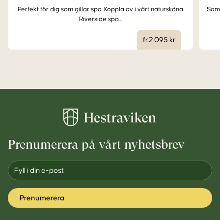
Perfekt för dig som gillar spa. Koppla av i vårt natursköna
Somm
Riverside spa…
fr.2 095 kr
Prenumerera på vårt nyhetsbrev