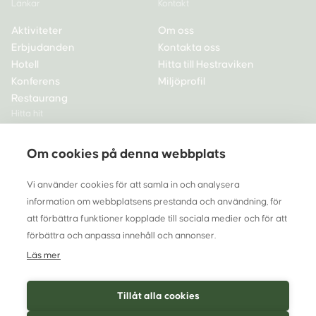
Länkar
Kontakt
Aktiviteter
Om oss
Erbjudanden
Kontakta oss
Hotell
Hitta till Hestraviken
Konferens
Miljöprofil
Restaurang
Hitta hit
Hestraviken hotell,
Om cookies på denna webbplats
spa och restaurang
335 72 Hestra
Vi använder cookies för att samla in och analysera
Tel 0370-33 68 00
information om webbplatsens prestanda och användning, för
info@hestraviken.se
att förbättra funktioner kopplade till sociala medier och för att
förbättra och anpassa innehåll och annonser.
Org nr 556262-5565
Läs mer
Tillåt alla cookies