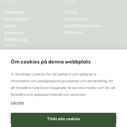
Länkar
Kontakt
Aktiviteter
Om oss
Erbjudanden
Kontakta oss
Hotell
Hitta till Hestraviken
Konferens
Miljöprofil
Restaurang
Hitta hit
Hestraviken hotell,
Om cookies på denna webbplats
spa och restaurang
335 72 Hestra
Vi använder cookies för att samla in och analysera
Tel 0370-33 68 00
information om webbplatsens prestanda och användning, för
info@hestraviken.se
att förbättra funktioner kopplade till sociala medier och för att
förbättra och anpassa innehåll och annonser.
Org nr 556262-5565
Läs mer
Tillåt alla cookies