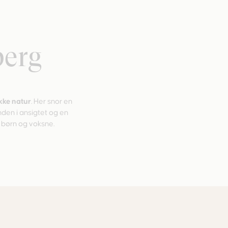
berg
ke natur
. Her snor en
nden i ansigtet og en
 børn og voksne.