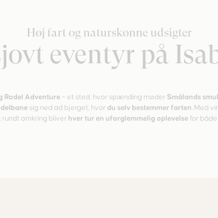
Høj fart og naturskønne udsigter
sjovt eventyr på Isa
g Rodel Adventure
– et sted, hvor spænding møder
Smålands smuk
odelbane
sig ned ad bjerget, hvor
du selv bestemmer farten
. Med vi
t rundt omkring bliver
hver tur en uforglemmelig oplevelse
for både