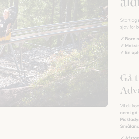
ald
Start og
sjov for
b
✔
Børn m
✔
Maksim
✔
En opl
Gå t
Adv
Vil du k
nemt gå 
Picklady
Smålands
✔
Afstan