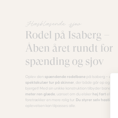
Hæsblæsende sjov
Rodel på Isaberg –
Åben året rundt for
spænding og sjov
Oplev den
spændende rodelbane
på Isaberg – en
spektakulær tur på skinner
, der både går op og ned
bjerget! Med sin unikke konstruktion tilbyder banen
1.
meter ren glæde
, uanset om du elsker
høj fart
eller
foretrækker en mere rolig tur.
Du styrer selv hastigh
oplevelsen kan tilpasses alle.