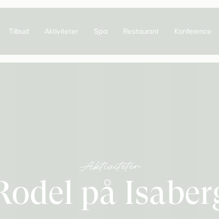
Tilbud
Aktiviteter
Spa
Restaurant
Konference
Aktiviteter
Rodel på Isaber