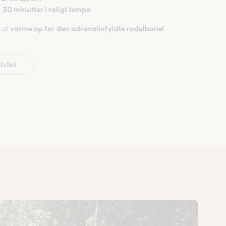
.
30 minutter i roligt tempo
l at
varme op før den adrenalinfyldte rodelbane!
billet