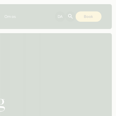
Om os
DA
Book
g