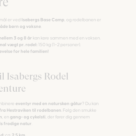
re
 mål er ved
Isabergs Base Camp
, og rodelbanen er
åde børn og voksne
.
ellem 3 og 8 år
kan køre sammen med en voksen.
al vægt pr. rodel:
150 kg (1–2 personer).
evelse for hele familien!
il Isabergs Rodel
enture
ombinere
eventyr med en naturskøn gåtur
? Du kan
fra Hestraviken til rodelbanen
. Følg den smukke
n
, en
gang- og cykelsti
, der fører dig gennem
 frodige natur
.
d:
ca.
2,5 km