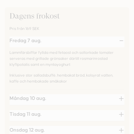
Dagens frokost
Pris från 169 SEK
Fredag 7 aug.
Lammfärsbiffar fyllda med fetaost och soltorkade tomater
serveras med grillade grönsaker därtill rosmarinrostad
klyftpotatis samt en myntayoghurt
Inklusive stor salladsbuffé, hembakat bröd, kolsyrat vatten,
kaffe och hembakade småkakor
Måndag 10 aug.
Tisdag 11 aug.
Onsdag 12 aug.