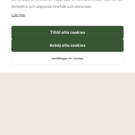
En omtanke, du kan smage
förbättra och anpassa innehåll och annonser.
Vores madfilosofi gennemsyrer alt, vi gør – fra de smagfulde menuer
til den varme service. Uanset om du nyder en middag, brunch eller
Läs mer
buffet hos os, kan du være sikker på, at hvert måltid er tilberedt med
omtanke for både dig og vores planet.
Tillåt alla cookies
Velkommen til Hestraviken – her smager omtanke godt!
Avböj alla cookies
Inställningar för cookies