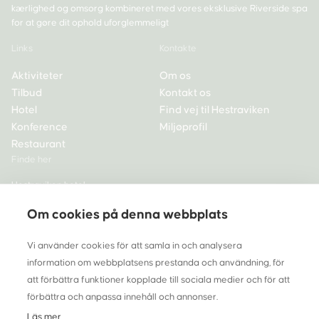
kærlighed og omsorg kombineret med vores eksklusive Riverside spa
for at gøre dit ophold uforglemmeligt
Links
Kontakte
Aktiviteter
Om os
Tilbud
Kontakt os
Hotel
Find vej til Hestraviken
Konference
Miljøprofil
Restaurant
Finde her
Hestraviken hotel,
spa og restaurant
Om cookies på denna webbplats
335 72 Hestra
Sweden
Vi använder cookies för att samla in och analysera
Tlf +46 370-33 68 00
information om webbplatsens prestanda och användning, för
info@hestraviken.se
att förbättra funktioner kopplade till sociala medier och för att
förbättra och anpassa innehåll och annonser.
Org nr 556262-5565
Läs mer