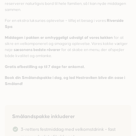
reserverer naturligvis bord til hele familien, så I kan nyde middagen
sammen.
For en ekstra luksuriøs oplevelse – tilføj et besøg i vores
Riverside
Spa
.
Middagen i pakken er omhyggeligt udvalgt af vores køkken
for at
sikre en velkomponeret og smagsrig oplevelse. Vores kokke vælger
nøje
sæsonens bedste råvarer
for at skabe en menu, der afspejler
både kvalitet og omtanke.
Gratis afbestilling op til 7 dage før ankomst.
Book din Smålandspakke i dag, og lad Hestraviken blive din oase i
Småland!
Smålandspakke inkluderer
3-retters festmiddag med velkomstdrink - fast