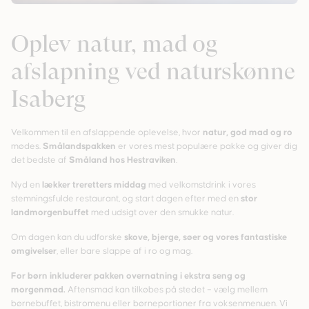
Oplev natur, mad og
afslapning ved naturskønne
Isaberg
Velkommen til en afslappende oplevelse, hvor
natur, god mad og ro
mødes.
Smålandspakken
er vores mest populære pakke og giver dig
det bedste af
Småland hos Hestraviken
.
Nyd en
lækker treretters middag
med velkomstdrink i vores
stemningsfulde restaurant, og start dagen efter med en
stor
landmorgenbuffet
med udsigt over den smukke natur.
Om dagen kan du udforske
skove, bjerge, søer og vores fantastiske
omgivelser
, eller bare slappe af i ro og mag.
For børn inkluderer pakken overnatning i ekstra seng og
morgenmad.
Aftensmad kan tilkøbes på stedet – vælg mellem
børnebuffet, bistromenu eller børneportioner fra voksenmenuen. Vi