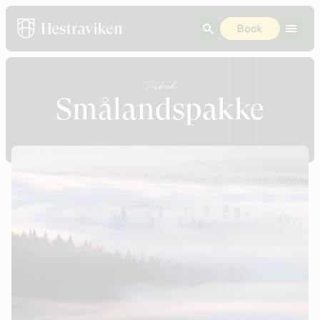
Book
Tilbud
Smålandspakke